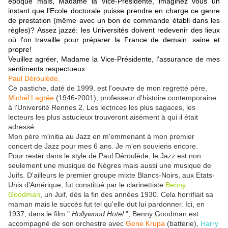
époque mais, Madame la Vice-Présidente, imaginez vous un
instant que l'Ecole doctorale puisse prendre en charge ce genre
de prestation (même avec un bon de commande établi dans les
règles)? Assez jazzé: les Universités doivent redevenir des lieux
où l'on travaille pour préparer la France de demain: saine et
propre!
Veuillez agréer
, Madame la Vice-Présidente, l'assurance de mes
sentiments respectueux.
Paul Déroulède.
Ce pastiche, daté de 1999, est l'oeuvre de mon regretté père,
Michel Lagrée
(1946-2001), professeur d'histoire contemporaine
à l'Université Rennes 2. Les lectrices les plus sagaces, les
lecteurs les plus astucieux trouveront aisément à qui il était
adressé.
Mon père m'initia au Jazz en m'emmenant à mon premier
concert de Jazz pour mes 6 ans. Je m'en souviens encore.
Pour rester dans le style de Paul Déroulède, le Jazz est non
seulement une musique de Nègres mais aussi une musique de
Juifs. D'ailleurs le premier groupe mixte Blancs-Noirs, aux Etats-
Unis d'Amérique, fut constitué par le clarinettiste
Benny
Goodman
, un Juif, dès la fin des années 1930. Cela horrifiait sa
maman mais le succès fut tel qu'elle dut lui pardonner. Ici, en
1937, dans le film "
Hollywood Hotel
", Benny Goodman est
accompagné de son orchestre avec
Gene Krupa
(batterie),
Harry