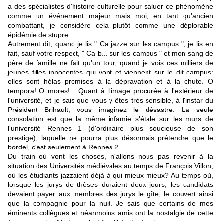
a des spécialistes d'histoire culturelle pour saluer ce phénomène
comme un événement majeur mais moi, en tant qu'ancien
combattant, je considère cela plutôt comme une déplorable
épidémie de stupre.
Autrement dit, quand je lis " Ca jazze sur les campus ", je lis en
fait, sauf votre respect, " Ca b... sur les campus " et mon sang de
père de famille ne fait qu'un tour, quand je vois ces milliers de
jeunes filles innocentes qui vont et viennent sur le dit campus:
elles sont hélas promises à la dépravation et à la chute. O
tempora! O mores!... Quant à l'image procurée à l'extérieur de
l'université, et je sais que vous y êtes très sensible, à l'instar du
Président Brihault, vous imaginez le désastre. La seule
consolation est que la même infamie s'étale sur les murs de
l'
université Rennes 1
(d'ordinaire plus soucieuse de son
prestige), laquelle ne pourra plus désormais prétendre que le
bordel, c'est seulement à
Rennes 2
.
Du train où vont les choses, n'allons nous pas revenir à la
situation des Universités médiévales au temps de François Villon,
où les étudiants jazzaient déjà à qui mieux mieux? Au temps où,
lorsque les jurys de thèses duraient deux jours, les candidats
devaient payer aux membres des jurys le gîte, le couvert ainsi
que la compagnie pour la nuit. Je sais que certains de mes
éminents collègues et néanmoins amis ont la nostalgie de cette