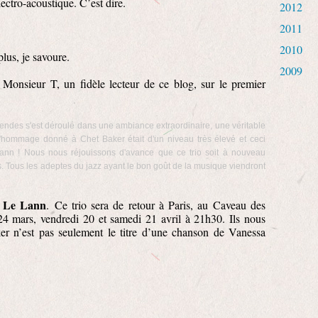
lectro-acoustique. C’est dire.
2012
2011
2010
plus, je savoure.
2009
 Monsieur T, un fidèle lecteur de ce blog, sur le premier
endes s'est déroulé dans une ambiance extraordinaire, une véritable
'hommage donné à Chet Baker était d'un niveau très élevé et ceci
Lann ! Nous nous réjouissons d'avance que ce trio soit à nouveau
 Tous les adeptes du jazz ayant le bon goût de la musique viendront
c Le Lann
. Ce trio sera de retour à Paris, au Caveau des
24 mars, vendredi 20 et samedi 21 avril à 21h30. Ils nous
r n’est pas seulement le titre d’une chanson de Vanessa