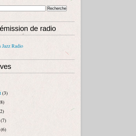
émission de radio
s Jazz Radio
ives
t
(3)
8)
2)
(7)
(6)