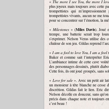
«
The more I see You, the more I lov
plus joyeux mais toujours avec cette pa
trompettistes qui m’impressionnent
trompettistes vivants, aucun ne me to
pour se concentrer sur l’émotion, la mé
Miles Davis
«
Milestones
» (
). Joué 
trempe, une batterie serait trop lou
s’exprimer. Nelson Veras utilise des c
chaleur de son jeu. Gildas reprend l’arch
«
I am a fool to love You, I am a fool
Baker et comme sait l’interpréter Er
L’ambiance intime de cette cave voûtée
des personnages dessinés, plutôt diabo
Cette fois, ils ont joué groupés, sans so
«
Love for sale
». Avec un petit air l
un monsieur à tête blanche ne cesse de
discrétion. Gildas fait le lien. Eric di
Nelson décolle en douceur, sans qu’on 
précis dans chaque note et toujours 
c’est beau !