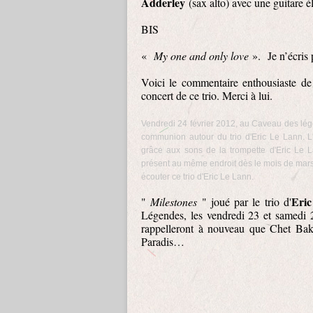
Adderley
(sax alto) avec une guitare é
BIS
«
My one and only love
».
Je n’écris 
Voici le commentaire enthousiaste de
concert de ce trio. Merci à lui.
Vendredi 24 février 2012, au Caveau des lég
communion autour du trio d'Eric Le Lann. L
grâce aux sons de la trompette d'Eric Le 
présent au même endroit dès le mois de mars.
écouter ce trio d'Eric Le Lann.
Eri
"
Milestones
" joué par le trio d'
Légendes, les vendredi 23 et samedi 
rappelleront à nouveau que Chet Bake
Paradis…