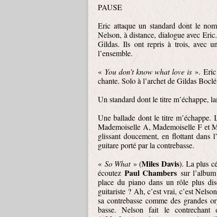
PAUSE
Eric attaque un standard dont le nom
Nelson, à distance, dialogue avec Eric.
Gildas. Ils ont repris à trois, avec u
l’ensemble.
«
You don’t know what love is
».
Eric
chante. Solo à l’archet de Gildas Boclé
Un standard dont le titre m’échappe, la
Une ballade dont le titre m’échappe. 
Mademoiselle A, Mademoiselle F et Ma
glissant doucement, en flottant dans l
guitare porté par la contrebasse.
Miles Davis
«
So What
» (
). La plus c
Paul Chambers
écoutez
sur l’albu
place du piano dans un rôle plus dis
guitariste ? Ah, c’est vrai, c’est Nelso
sa contrebasse comme des grandes org
basse. Nelson fait le contrechan