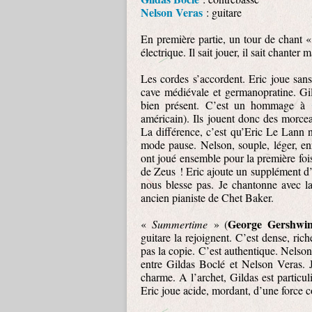
Nelson Veras
: guitare
En première partie, un tour de chant 
électrique. Il sait jouer, il sait chante
Les cordes s’accordent. Eric joue sans
cave médiévale et germanopratine. Gil
bien présent. C’est un hommage à
américain). Ils jouent donc des morcea
La différence, c’est qu’Eric Le Lann n
mode pause. Nelson, souple, léger, enr
ont joué ensemble pour la première foi
de Zeus ! Eric ajoute un supplément d
nous blesse pas. Je chantonne avec l
ancien pianiste de Chet Baker.
George Gershwi
«
Summertime
» (
guitare la rejoignent. C’est dense, ric
pas la copie. C’est authentique. Nelson
entre Gildas Boclé et Nelson Veras. J
charme. A l’archet, Gildas est particuli
Eric joue acide, mordant, d’une force 