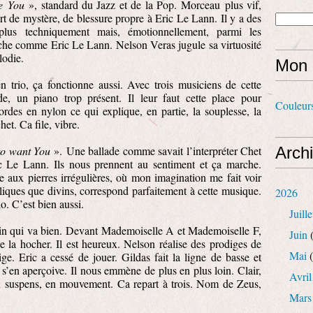
e
You
», standard du Jazz et de la Pop.
Morceau
plus vif,
rt de mystère, de blessure propre à Eric Le Lann. Il y a des
 plus techniquement mais, émotionnellement, parmi les
uche comme Eric Le Lann. Nelson Veras jugule sa virtuosité
lodie.
Mon 
en trio, ça fonctionne aussi. Avec trois musiciens de cette
rde, un piano trop présent. Il leur faut cette place pour
Couleur
ordes en nylon ce qui explique, en partie, la souplesse, la
et. Ca file, vibre.
 to want You
».
Une ballade comme savait l’interpréter Chet
Arch
ic Le Lann. Ils nous prennent au sentiment et ça marche.
 aux pierres irrégulières, où mon imagination me fait voir
liques que divins, correspond parfaitement à cette musique.
2026
lo. C’est bien aussi.
Juille
atin qui va bien. Devant Mademoiselle A et Mademoiselle F,
Juin
(
 la hocher. Il est heureux. Nelson réalise des prodiges de
Mai
(
rige. Eric a cessé de jouer. Gildas fait la ligne de basse et
s’en aperçoive. Il nous emmène de plus en plus loin. Clair,
Avril
en suspens, en mouvement. Ca repart à trois. Nom de Zeus,
Mars