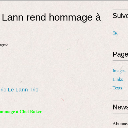
Le Lann rend hommage à
Suiv
agrée
Page
Images
Links
Texts
ric Le Lann Trio
News
mmage à Chet Baker
Abonnez-