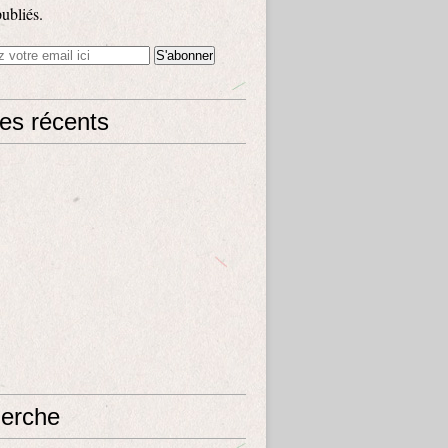
publiés.
les récents
erche