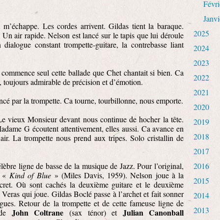
Févri
Janvi
 m’échappe. Les cordes arrivent. Gildas tient la baraque.
2025
 Un air rapide. Nelson est lancé sur le tapis que lui déroule
n dialogue constant trompette-guitare, la contrebasse liant
2024
2023
 commence seul cette ballade que Chet chantait si bien. Ca
2022
, toujours admirable de précision et d’émotion.
2021
ncé par la trompette. Ca tourne, tourbillonne, nous emporte.
2020
Le vieux Monsieur devant nous continue de hocher la tête.
2019
dame G écoutent attentivement, elles aussi. Ca avance en
2018
’air. La trompette nous prend aux tripes. Solo cristallin de
2017
élèbre ligne de basse de la musique de Jazz. Pour l’original,
2016
m «
Kind of Blue
» (Miles Davis, 1959). Nelson joue à la
2015
cret. Où sont cachés la deuxième guitare et le deuxième
n Veras qui joue. Gildas Boclé passe à l’archet et fait sonner
2014
ues. Retour de la trompette et de cette fameuse ligne de
2013
John Coltrane
Julian Canonball
t de
(sax ténor) et