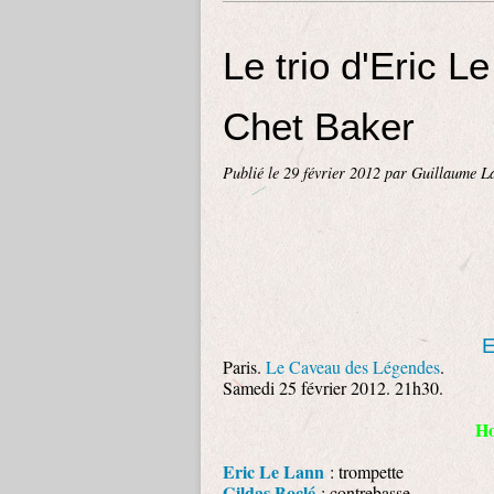
Le trio d'Eric 
Chet Baker
Publié le
29 février 2012
par Guillaume L
E
Paris.
Le Caveau des Légendes
.
Samedi 25 février 2012. 21h30.
Ho
Eric Le Lann
: trompette
Gildas Boclé
: contrebasse