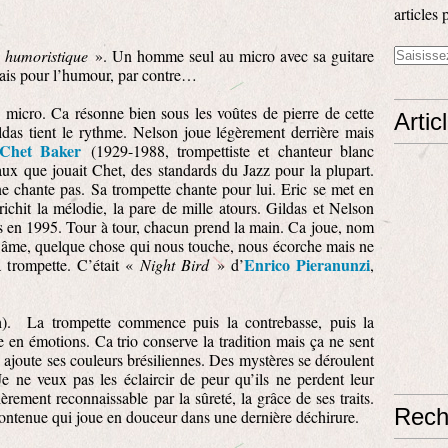
articles 
«
humoristique
». Un homme seul au micro avec sa guitare
r mais pour l’humour, par contre…
 micro. Ca résonne bien sous les voûtes de pierre de cette
Artic
das tient le rythme. Nelson joue légèrement derrière mais
Chet Baker
(1929-1988, trompettiste et chanteur blanc
ux que jouait Chet, des standards du Jazz pour la plupart.
e chante pas. Sa trompette chante pour lui. Eric se met en
ichit la mélodie, la pare de mille atours. Gildas et Nelson
s en 1995. Tour à tour, chacun prend la main. Ca joue, nom
’âme, quelque chose qui nous touche, nous écorche mais ne
Enrico Pieranunzi
a trompette. C’était «
Night Bird
» d’
,
n
).
La trompette commence puis la contrebasse, puis la
he en émotions. Ca trio conserve la tradition mais ça ne sent
 ajoute ses couleurs brésiliennes. Des mystères se déroulent
e ne veux pas les éclaircir de peur qu’ils ne perdent leur
èrement reconnaissable par la sûreté, la grâce de ses traits.
Rech
contenue qui joue en douceur dans une dernière déchirure.