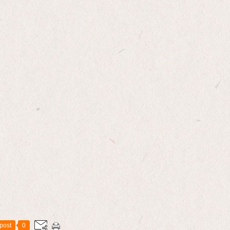
post
0