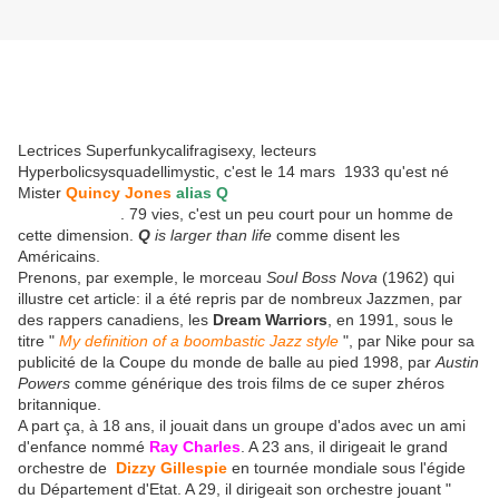
Lectrices Superfunkycalifragisexy, lecteurs
Hyperbolicsysquadellimystic, c'est le 14 mars 1933 qu'est né
Mister
Quincy Jones
alias Q
comme
Quintessence, le titre d'un
de ses albums
. 79 vies, c'est un peu court pour un homme de
cette dimension.
Q
is larger than life
comme disent les
Américains.
Prenons, par exemple, le morceau
Soul Boss Nova
(1962) qui
illustre cet article: il a été repris par de nombreux Jazzmen, par
des rappers canadiens, les
Dream Warriors
, en 1991, sous le
titre "
My definition of a boombastic Jazz style
", par Nike pour sa
publicité de la Coupe du monde de balle au pied 1998, par
Austin
Powers
comme générique des trois films de ce super zhéros
britannique.
A part ça, à 18 ans, il jouait dans un groupe d'ados avec un ami
d'enfance nommé
Ray Charles
. A 23 ans, il dirigeait le grand
orchestre de
Dizzy Gillespie
en tournée mondiale sous l'égide
du Département d'Etat. A 29, il dirigeait son orchestre jouant "