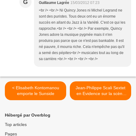
G
Guillaume Lagrée
15/03/2012 07:23
<br /> <br /> Ni Quincy Jones ni Michel Legrand ne
sont des puristes. Tous deux ont eu un énorme
succès en allant du Jazz à la Variété. C'est ce qui les
rapproche.<br /> <br /> <br /> Par exemple, Quincy
Jones adore la musique pygmée mais il n'en
produira pas parce que ce n'est pas bankable. Il est
né pauvre, il mourra riche. Cela n'empêche pas qu'il
a semé des pépites<br /> musicales tout au long de
sa carrière.<br /> <br /> <br /> <br />
< Elisabeth Kontomanou
Jean-Philippe Scali Sextet
emporte le Sunside
en Evidence sur la scène
du Sunside >
Hébergé par Overblog
Top articles
Pages