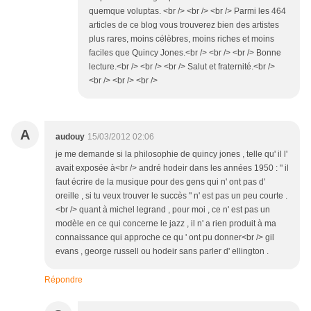
quemque voluptas. <br /> <br /> <br /> Parmi les 464
articles de ce blog vous trouverez bien des artistes
plus rares, moins célèbres, moins riches et moins
faciles que Quincy Jones.<br /> <br /> <br /> Bonne
lecture.<br /> <br /> <br /> Salut et fraternité.<br />
<br /> <br /> <br />
A
audouy
15/03/2012 02:06
je me demande si la philosophie de quincy jones , telle qu' il l'
avait exposée à<br /> andré hodeir dans les années 1950 : " il
faut écrire de la musique pour des gens qui n' ont pas d'
oreille , si tu veux trouver le succès " n' est pas un peu courte .
<br /> quant à michel legrand , pour moi , ce n' est pas un
modèle en ce qui concerne le jazz , il n' a rien produit à ma
connaissance qui approche ce qu ' ont pu donner<br /> gil
evans , george russell ou hodeir sans parler d' ellington .
Répondre