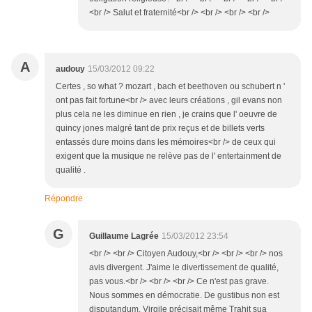
<br /> Salut et fraternité<br /> <br /> <br /> <br />
A
audouy
15/03/2012 09:22
Certes , so what ? mozart , bach et beethoven ou schubert n '
ont pas fait fortune<br /> avec leurs créations , gil evans non
plus cela ne les diminue en rien , je crains que l' oeuvre de
quincy jones malgré tant de prix reçus et de billets verts
entassés dure moins dans les mémoires<br /> de ceux qui
exigent que la musique ne relève pas de l' entertainment de
qualité .
Répondre
G
Guillaume Lagrée
15/03/2012 23:54
<br /> <br /> Citoyen Audouy,<br /> <br /> <br /> nos
avis divergent. J'aime le divertissement de qualité,
pas vous.<br /> <br /> <br /> Ce n'est pas grave.
Nous sommes en démocratie. De gustibus non est
disputandum. Virgile précisait même Trahit sua