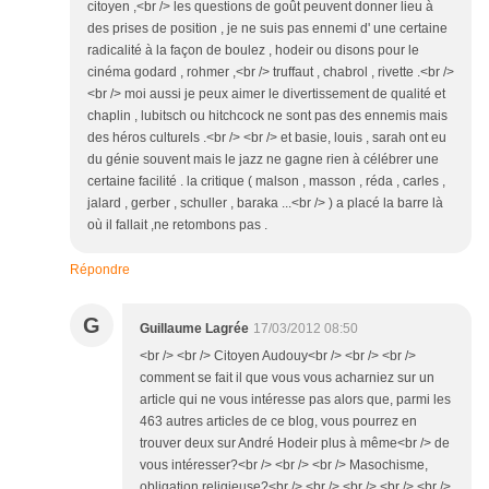
citoyen ,<br /> les questions de goût peuvent donner lieu à
des prises de position , je ne suis pas ennemi d' une certaine
radicalité à la façon de boulez , hodeir ou disons pour le
cinéma godard , rohmer ,<br /> truffaut , chabrol , rivette .<br />
<br /> moi aussi je peux aimer le divertissement de qualité et
chaplin , lubitsch ou hitchcock ne sont pas des ennemis mais
des héros culturels .<br /> <br /> et basie, louis , sarah ont eu
du génie souvent mais le jazz ne gagne rien à célébrer une
certaine facilité . la critique ( malson , masson , réda , carles ,
jalard , gerber , schuller , baraka ...<br /> ) a placé la barre là
où il fallait ,ne retombons pas .
Répondre
G
Guillaume Lagrée
17/03/2012 08:50
<br /> <br /> Citoyen Audouy<br /> <br /> <br />
comment se fait il que vous vous acharniez sur un
article qui ne vous intéresse pas alors que, parmi les
463 autres articles de ce blog, vous pourrez en
trouver deux sur André Hodeir plus à même<br /> de
vous intéresser?<br /> <br /> <br /> Masochisme,
obligation religieuse?<br /> <br /> <br /> <br /> <br />