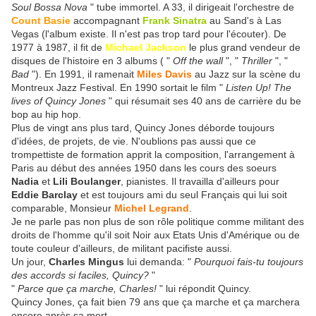
Soul Bossa Nova
" tube immortel. A 33, il dirigeait l'orchestre de
Count Basie
accompagnant
Frank Sinatra
au Sand's à Las
Vegas (l'album existe. Il n'est pas trop tard pour l'écouter). De
1977 à 1987, il fit de
Michael Jackson
le plus grand vendeur de
disques de l'histoire en 3 albums ( "
Off the wall
", "
Thriller
", "
Bad
"). En 1991, il ramenait
Miles Davis
au Jazz sur la scène du
Montreux Jazz Festival. En 1990 sortait le film "
Listen Up! The
lives of Quincy Jones
" qui résumait ses 40 ans de carrière du be
bop au hip hop.
Plus de vingt ans plus tard, Quincy Jones déborde toujours
d'idées, de projets, de vie. N'oublions pas aussi que ce
trompettiste de formation apprit la composition, l'arrangement à
Paris au début des années 1950 dans les cours des soeurs
Nadia
et
Lili Boulanger
, pianistes. Il travailla d'ailleurs pour
Eddie Barclay
et est toujours ami du seul Français qui lui soit
comparable, Monsieur
Michel Legrand
.
Je ne parle pas non plus de son rôle politique comme militant des
droits de l'homme qu'il soit Noir aux Etats Unis d'Amérique ou de
toute couleur d'ailleurs, de militant pacifiste aussi.
Un jour,
Charles Mingus
lui demanda: "
Pourquoi fais-tu toujours
des accords si faciles, Quincy?
"
"
Parce que ça marche, Charles!
" lui répondit Quincy.
Quincy Jones, ça fait bien 79 ans que ça marche et ça marchera
encore après sa mort.