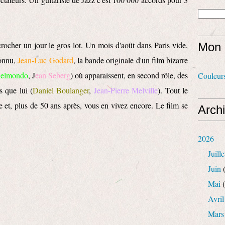
crocher un jour le gros lot. Un mois d'août dans Paris vide,
Mon 
connu,
Jean-Luc Godard
, la bande originale d'un film bizarre
Belmondo
, J
ean Seberg
) où apparaissent, en second rôle, des
Couleur
s que lui (
Daniel Boulanger
,
Jean-Pierre Melville
). Tout le
e et, plus de 50 ans après, vous en vivez encore. Le film se
Arch
2026
Juille
Juin
(
Mai
(
Avril
Mars