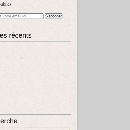
publiés.
les récents
erche