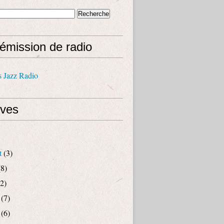
émission de radio
s Jazz Radio
ives
t
(3)
8)
2)
(7)
(6)