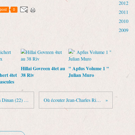
2012
post
0
2011
2010
2009
Hillai Govreen 4tet au
" Apfus Volume 1 "
hert 4tet
38 Riv
Julian Muro
ascules
Cesarius Alvim expose ses toiles à Dinan (22) du 21 novembre au 8 décembre 2013
Où écouter Jean-Charles Richard en novembre 2013?