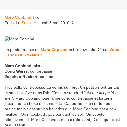
Marc Copland
Trio.
Paris. Le
Sunside
. Lundi 3 mai 2010. 21h.
La photographie de
Marc Copland
est l'oeuvre du Délicat
Juan
Carlos HERNANDEZ
.
Marc Copland
: piano
Doug Weiss
: contrebasse
Joechen Ruckert
: batterie
Très belle contrebasse au vernis sombre. Un petit air entraînant
et subtil s'élève dans l'air. C'est un standard "
All the things You
are
". Marc Copland joue la mélodie, contrebasse et batterie
jouent autre chose qui complète. Ca tourne bien sur tempo
rapide mais c'est sur les ballades que Marc Copland est à son
meilleur. On n'applaudit pas pendant les soli. On écoute
attentivement. Marc Copland sur un air dansant, Dieux que c'est
réjouissant!