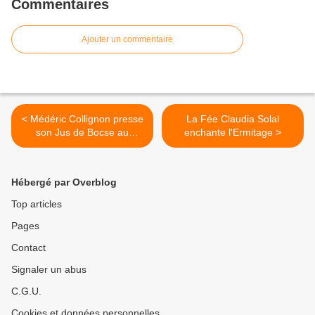
Commentaires
Ajouter un commentaire
< Médéric Collignon presse
La Fée Claudia Solal
son Jus de Bocse au
enchante l'Ermitage >
Théâtre Traversière
Hébergé par Overblog
Top articles
Pages
Contact
Signaler un abus
C.G.U.
Cookies et données personnelles