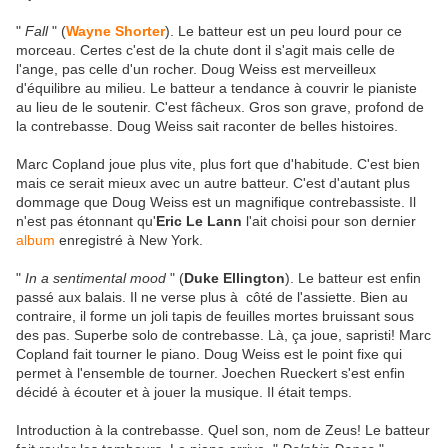
"
Fall
" (
Wayne Shorter
). Le batteur est un peu lourd pour ce
morceau. Certes c'est de la chute dont il s'agit mais celle de
l'ange, pas celle d'un rocher. Doug Weiss est merveilleux
d'équilibre au milieu. Le batteur a tendance à couvrir le pianiste
au lieu de le soutenir. C'est fâcheux. Gros son grave, profond de
la contrebasse. Doug Weiss sait raconter de belles histoires.
Marc Copland joue plus vite, plus fort que d'habitude. C'est bien
mais ce serait mieux avec un autre batteur. C'est d'autant plus
dommage que Doug Weiss est un magnifique contrebassiste. Il
n'est pas étonnant qu'
Eric Le Lann
l'ait choisi pour son dernier
album
enregistré à New York.
"
In a sentimental mood
" (
Duke Ellington
). Le batteur est enfin
passé aux balais. Il ne verse plus à côté de l'assiette. Bien au
contraire, il forme un joli tapis de feuilles mortes bruissant sous
des pas. Superbe solo de contrebasse. Là, ça joue, sapristi! Marc
Copland fait tourner le piano. Doug Weiss est le point fixe qui
permet à l'ensemble de tourner. Joechen Rueckert s'est enfin
décidé à écouter et à jouer la musique. Il était temps.
Introduction à la contrebasse. Quel son, nom de Zeus! Le batteur