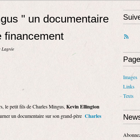
ngus " un documentaire
Suiv
e financement
e Lagrée
Page
Images
Links
Texts
Kevin Ellington
s, le petit fils de Charles Mingus,
Charles
 tourner un documentaire sur son grand-père
News
Abonnez-