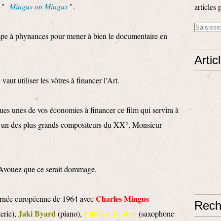
t "
Mingus on Mingus
".
articles 
pompe à phynances pour mener à bien le documentaire en
Artic
aut utiliser les vôtres à financer l'Art.
ues unes de vos économies à financer ce film qui servira à
ur un des plus grands compositeurs du XX°, Monsieur
s. Avouez que ce serait dommage.
Charles Mingus
ournée européenne de 1964 avec
Rech
Jaki Byard
Clifford Jordan
erie),
(piano),
(saxophone