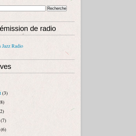
émission de radio
s Jazz Radio
ives
t
(3)
8)
2)
(7)
(6)