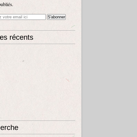
publiés.
les récents
erche