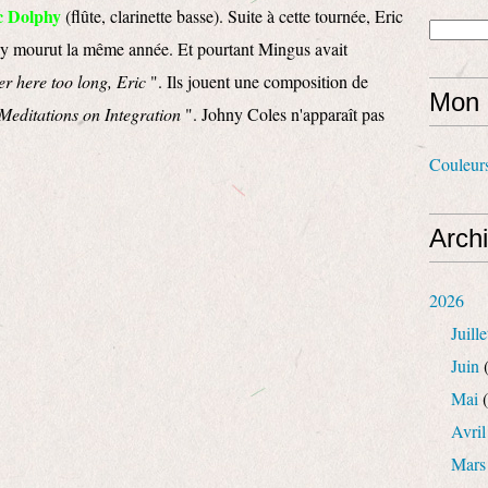
c Dolphy
(flûte, clarinette basse). Suite à cette tournée, Eric
 y mourut la même année. Et pourtant Mingus avait
er here too long, Eric
". Ils jouent une composition de
Mon 
Meditations on Integration
". Johny Coles n'apparaît pas
Couleur
Arch
2026
Juille
Juin
(
Mai
(
Avril
Mars