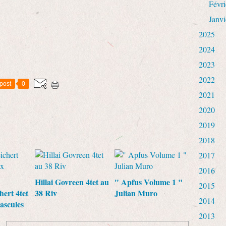
Févri
Janvi
2025
2024
2023
2022
post
0
2021
2020
2019
2018
2017
2016
Hillai Govreen 4tet au
" Apfus Volume 1 "
2015
hert 4tet
38 Riv
Julian Muro
2014
ascules
2013