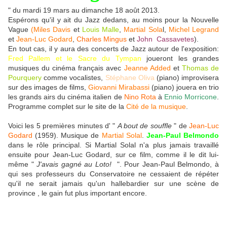
" du mardi 19 mars au dimanche 18 août 2013.
Espérons qu'il y ait du Jazz dedans, au moins pour la Nouvelle
Vague
(Miles Davis
et
Louis Malle
,
Martial Sola
l,
Michel Legrand
et
Jean-Luc Godard
,
Charles Mingus
et
John Cassavetes
).
En tout cas, il y aura des concerts de Jazz autour de l'exposition:
Fred Pallem et le Sacre du Tympan
joueront les grandes
musiques du cinéma français avec
Jeanne Added
et
Thomas de
Pourquery
comme vocalistes,
Stéphane Oliva
(piano) improvisera
sur des images de films,
Giovanni Mirabassi
(piano) jouera en trio
les grands airs du cinéma italien de
Nino Rota
à
Ennio Morricone
.
Programme complet sur le site de la
Cité de la musique
.
Voici les 5 premières minutes d' "
A bout de souffle
" de
Jean-Luc
Godard
(1959). Musique de
Martial Solal
.
Jean-Paul Belmondo
dans le rôle principal. Si Martial Solal n'a plus jamais travaillé
ensuite pour Jean-Luc Godard, sur ce film, comme il le dit lui-
même "
J'avais gagné au Loto!
". Pour Jean-Paul Belmondo, à
qui ses professeurs du Conservatoire ne cessaient de répéter
qu'il ne serait jamais qu'un hallebardier sur une scène de
province , le gain fut plus important encore.