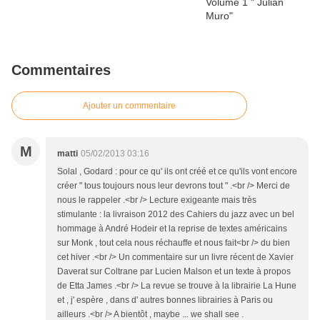
Commentaires
Ajouter un commentaire
M
matti
05/02/2013 03:16
Solal , Godard : pour ce qu' ils ont créé et ce qu'ils vont encore
créer " tous toujours nous leur devrons tout " .<br /> Merci de
nous le rappeler .<br /> Lecture exigeante mais très
stimulante : la livraison 2012 des Cahiers du jazz avec un bel
hommage à André Hodeir et la reprise de textes américains
sur Monk , tout cela nous réchauffe et nous fait<br /> du bien
cet hiver .<br /> Un commentaire sur un livre récent de Xavier
Daverat sur Coltrane par Lucien Malson et un texte à propos
de Etta James .<br /> La revue se trouve à la librairie La Hune
et , j' espère , dans d' autres bonnes librairies à Paris ou
ailleurs .<br /> A bientôt , maybe ... we shall see .