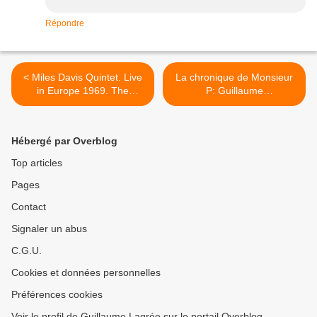
Répondre
< Miles Davis Quintet. Live
La chronique de Monsieur
in Europe 1969. The
P: Guillaume
Bootleg Series. Vol.2
Séguron/Lionel
Garcin/Patrice Soletti en
concert à Nantes au
Hébergé par Overblog
Pannonica >
Top articles
Pages
Contact
Signaler un abus
C.G.U.
Cookies et données personnelles
Préférences cookies
Voir le profil de Guillaume Lagrée sur le portail Overblog