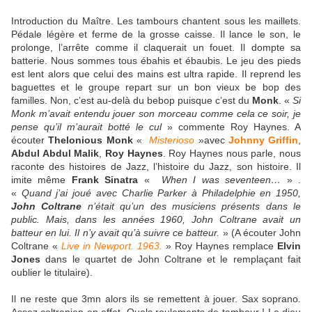
Introduction du Maître. Les tambours chantent sous les maillets.
Pédale légère et ferme de la grosse caisse. Il lance le son, le
prolonge, l’arrête comme il claquerait un fouet. Il dompte sa
batterie. Nous sommes tous ébahis et ébaubis. Le jeu des pieds
est lent alors que celui des mains est ultra rapide. Il reprend les
baguettes et le groupe repart sur un bon vieux be bop des
familles. Non, c’est au-delà du bebop puisque c’est du
Monk
. «
Si
Monk m’avait entendu jouer son morceau comme cela ce soir, je
pense qu’il m’aurait botté le cul
» commente Roy Haynes. A
écouter
Thelonious Monk
«
Misterioso
»avec
Johnny Griffin
,
Abdul Abdul Malik
,
Roy Haynes
. Roy Haynes nous parle, nous
raconte des histoires de Jazz, l’histoire du Jazz, son histoire. Il
imite même
Frank Sinatra
«
When I was seventeen…
» .
«
Quand j’ai joué avec Charlie Parker à Philadelphie en 1950,
John Coltrane
n’était qu’un des musiciens présents dans le
public. Mais, dans les années 1960, John Coltrane avait un
batteur en lui. Il n’y avait qu’à suivre ce batteur.
» (A écouter John
Coltrane «
Live in Newport. 1963.
» Roy Haynes remplace
Elvin
Jones
dans le quartet de John Coltrane et le remplaçant fait
oublier le titulaire).
Il ne reste que 3mn alors ils se remettent à jouer. Sax soprano.