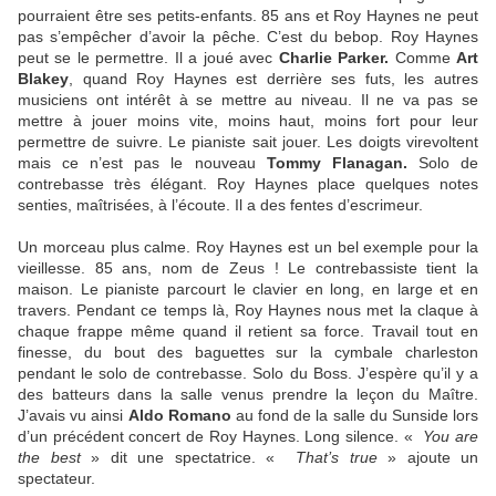
pourraient être ses petits-enfants. 85 ans et Roy Haynes ne peut
pas s’empêcher d’avoir la pêche. C’est du bebop. Roy Haynes
peut se le permettre. Il a joué avec
Charlie Parker.
Comme
Art
Blakey
, quand Roy Haynes est derrière ses futs, les autres
musiciens ont intérêt à se mettre au niveau. Il ne va pas se
mettre à jouer moins vite, moins haut, moins fort pour leur
permettre de suivre. Le pianiste sait jouer. Les doigts virevoltent
mais ce n’est pas le nouveau
Tommy Flanagan.
Solo de
contrebasse très élégant. Roy Haynes place quelques notes
senties, maîtrisées, à l’écoute. Il a des fentes d’escrimeur.
Un morceau plus calme. Roy Haynes est un bel exemple pour la
vieillesse. 85 ans, nom de Zeus ! Le contrebassiste tient la
maison. Le pianiste parcourt le clavier en long, en large et en
travers. Pendant ce temps là, Roy Haynes nous met la claque à
chaque frappe même quand il retient sa force. Travail tout en
finesse, du bout des baguettes sur la cymbale charleston
pendant le solo de contrebasse. Solo du Boss. J’espère qu’il y a
des batteurs dans la salle venus prendre la leçon du Maître.
J’avais vu ainsi
Aldo Romano
au fond de la salle du Sunside lors
d’un précédent concert de Roy Haynes. Long silence. «
You are
the best
» dit une spectatrice. «
That’s true
» ajoute un
spectateur.