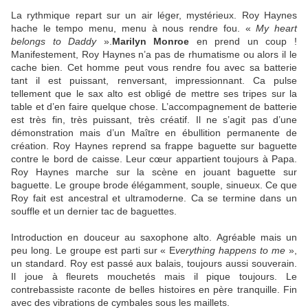
La rythmique repart sur un air léger, mystérieux. Roy Haynes
hache le tempo menu, menu à nous rendre fou.
«
My heart
belongs to Daddy
».
Marilyn Monroe
en prend un coup !
Manifestement, Roy Haynes n’a pas de rhumatisme ou alors il le
cache bien. Cet homme peut vous rendre fou avec sa batterie
tant il est puissant, renversant, impressionnant. Ca pulse
tellement que le sax alto est obligé de mettre ses tripes sur la
table et d’en faire quelque chose. L’accompagnement de batterie
est très fin, très puissant, très créatif. Il ne s’agit pas d’une
démonstration mais d’un Maître en ébullition permanente de
création. Roy Haynes reprend sa frappe baguette sur baguette
contre le bord de caisse. Leur cœur appartient toujours à Papa.
Roy Haynes marche sur la scène en jouant baguette sur
baguette. Le groupe brode élégamment, souple, sinueux. Ce que
Roy fait est ancestral et ultramoderne. Ca se termine dans un
souffle et un dernier tac de baguettes.
Introduction en douceur au saxophone alto. Agréable mais un
peu long. Le groupe est parti sur « E
verything happens to me
»,
un standard. Roy est passé aux balais, toujours aussi souverain.
Il joue à fleurets mouchetés mais il pique toujours. Le
contrebassiste raconte de belles histoires en père tranquille. Fin
avec des vibrations de cymbales sous les maillets.