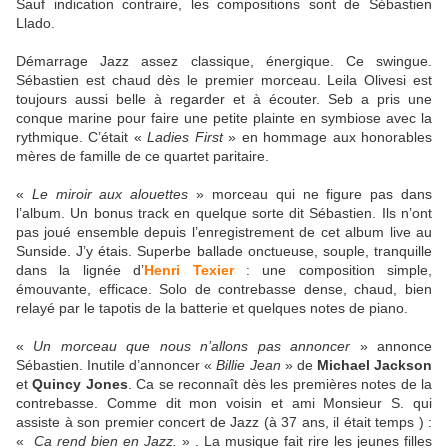
Sauf indication contraire, les compositions sont de Sébastien
Llado.
Démarrage Jazz assez classique, énergique. Ce swingue.
Sébastien est chaud dès le premier morceau. Leila Olivesi est
toujours aussi belle à regarder et à écouter. Seb a pris une
conque marine pour faire une petite plainte en symbiose avec la
rythmique. C’était «
Ladies First
» en hommage aux honorables
mères de famille de ce quartet paritaire.
«
Le miroir aux alouettes
» morceau qui ne figure pas dans
l’album. Un bonus track en quelque sorte dit Sébastien. Ils n’ont
pas joué ensemble depuis l’enregistrement de cet album live au
Sunside. J’y étais. Superbe ballade onctueuse, souple, tranquille
dans la lignée d’
Henri Texier
: une composition simple,
émouvante, efficace. Solo de contrebasse dense, chaud, bien
relayé par le tapotis de la batterie et quelques notes de piano.
«
Un morceau que nous n’allons pas annoncer
» annonce
Sébastien. Inutile d’annoncer «
Billie Jean
» de
Michael Jackson
et
Quincy Jones
. Ca se reconnaît dès les premières notes de la
contrebasse. Comme dit mon voisin et ami Monsieur S. qui
assiste à son premier concert de Jazz (à 37 ans, il était temps ) :
«
Ca rend bien en Jazz.
» . La musique fait rire les jeunes filles