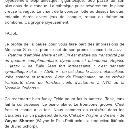
joyeusement éléphantesque, gigantesque. Seb passe au son
plus doux de la conque. La rythmique pulse sévèrement, le piano
creuse la vague. Le chant de la conque flotte au dessus ludique,
enfantin. Après divers jeux de conque, retour au thème au
trombone. Ca grogne joyeusement.
PAUSE
Je profite de la pause pour vous faire part des impressions de
Monsieur S. sur le premier set de son premier concert de Jazz :
«
Rythme d’emblée alerte et vif. On est malgré soi transporté par
un quatuor complémentaire, dynamique et talentueux. Reprise
« jazzy » de Billie Jean fort intéressante : c’est dansant
sympathique et in. « ASRL » : on est dans le Jazz mélancolique
voire sombre et tortueux. Avec de l’imagination, on se croirait
transporté dans de fraîches nuits d’automne à NYC ou la
Nouvelle Orléans
».
Ca redémarre bien funky. Tchic poum fait la batterie. Tonk, tonk
fait la contrebasse. Le piano plane. Le trombone groove. C’est
frais et chaud à la fois. Nous sommes en croisière dans les
Caraïbes sur un paquebot de luxe. C’était «
Wayne 's dream
» de
Wayne Shorter
(Wayne le Plus Petit selon la traduction littérale
de Bruno Schorp).