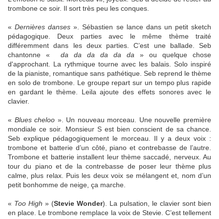
trombone ce soir. Il sort très peu les conques.
«
Dernières danses
». Sébastien se lance dans un petit sketch
pédagogique. Deux parties avec le même thème traité
différemment dans les deux parties. C’est une ballade. Seb
chantonne «
da da da da da da
» ou quelque chose
d'approchant. La rythmique tourne avec les balais. Solo inspiré
de la pianiste, romantique sans pathétique. Seb reprend le thème
en solo de trombone. Le groupe repart sur un tempo plus rapide
en gardant le thème. Leila ajoute des effets sonores avec le
clavier.
«
Blues cheloo
». Un nouveau morceau. Une nouvelle première
mondiale ce soir. Monsieur S est bien conscient de sa chance.
Seb explique pédagogiquement le morceau. Il y a deux voix :
trombone et batterie d’un côté, piano et contrebasse de l’autre.
Trombone et batterie installent leur thème saccadé, nerveux. Au
tour du piano et de la contrebasse de poser leur thème plus
calme, plus relax. Puis les deux voix se mélangent et, nom d’un
petit bonhomme de neige, ça marche.
«
Too High
» (
Stevie Wonder
). La pulsation, le clavier sont bien
en place. Le trombone remplace la voix de Stevie. C’est tellement