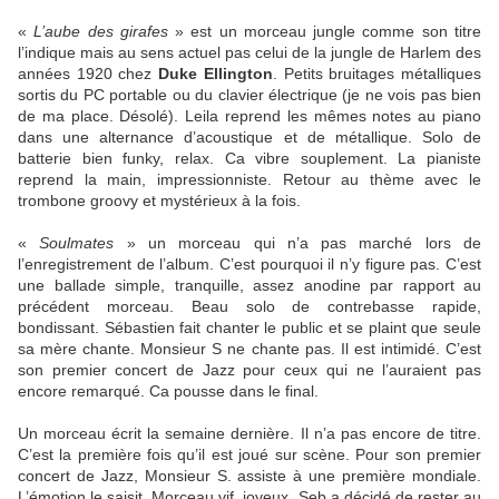
«
L’aube des girafes
» est un morceau jungle comme son titre
l’indique mais au sens actuel pas celui de la jungle de Harlem des
années 1920 chez
Duke Ellington
. Petits bruitages métalliques
sortis du PC portable ou du clavier électrique (je ne vois pas bien
de ma place. Désolé). Leila reprend les mêmes notes au piano
dans une alternance d’acoustique et de métallique. Solo de
batterie bien funky, relax. Ca vibre souplement. La pianiste
reprend la main, impressionniste. Retour au thème avec le
trombone groovy et mystérieux à la fois.
«
Soulmates
» un morceau qui n’a pas marché lors de
l’enregistrement de l’album. C’est pourquoi il n’y figure pas. C’est
une ballade simple, tranquille, assez anodine par rapport au
précédent morceau. Beau solo de contrebasse rapide,
bondissant. Sébastien fait chanter le public et se plaint que seule
sa mère chante. Monsieur S ne chante pas. Il est intimidé. C’est
son premier concert de Jazz pour ceux qui ne l’auraient pas
encore remarqué. Ca pousse dans le final.
Un morceau écrit la semaine dernière. Il n’a pas encore de titre.
C’est la première fois qu’il est joué sur scène. Pour son premier
concert de Jazz, Monsieur S. assiste à une première mondiale.
L’émotion le saisit. Morceau vif, joyeux. Seb a décidé de rester au