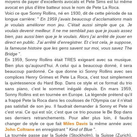
moyens de payer d'excellents avocats et Pete Sims est lui même
avocat en plus d'être batteur sous le nom de Pete La Roca.
Voici ce que Sonny Rollins, né en 1930, dit de cette période de sa
longue carrière: "
En 1959 j'avais beaucoup d'acclamations mais
je voulais améliorer mon jeu. C'était aussi simple que ça. Je
voulais devenir meilleur. Il ne me semblait pas que je jouais assez
bien, pas aussi bien que je le voulais. Alors j'ai arrêté de jouer en
direct en public. J'ai arrêté d'enregistrer. Et c'est cela, je suppose,
la fameuse histoire que les gens savent sur moi, vous savez The
Bridge
".
En 1959, Sonny Rollins était TRES exigeant avec sa musique.
Bien plus qu'aujourd'hui. A celui qui a beaucoup donné, il sera
beaucoup pardonné. Ce que donne ici Sonny Rollins avec ses
complices Henry Grimes et Pete La Roca, c'est tout simplement
la quintessence du Hard Bop. Dans ce style et ce format du trio
sans piano, c'est le sommet inégalé depuis. En mars 1959,
Sonny Rollins est en tournée en Europe. La légende prétend qu'il
a frappé Pete la Roca dans les coulisses de l'Olympia car il n'était
pas satisfait de son jeu. Il faudrait demander à Sonny et Pete si
c'est vrai. Ce qui est sûr, c'est que ce trio pousse le Be Bop dans
ses derniers retranchements. Pour aller plus loin, il faudra
changer de style ce que fait
Miles Davis
la même année avec
John Coltrane
en enregistrant "
Kind of Blue
".
La tournée passe par la Suède (Stockholm), la Suisse (Zurich),