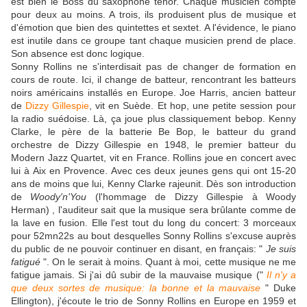
est bien le Boss du saxophone ténor. Chaque musicien compte
pour deux au moins. A trois, ils produisent plus de musique et
d'émotion que bien des quintettes et sextet. A l'évidence, le piano
est inutile dans ce groupe tant chaque musicien prend de place.
Son absence est donc logique.
Sonny Rollins ne s'interdisait pas de changer de formation en
cours de route. Ici, il change de batteur, rencontrant les batteurs
noirs américains installés en Europe. Joe Harris, ancien batteur
de
Dizzy Gillespie
, vit en Suède. Et hop, une petite session pour
la radio suédoise. Là, ça joue plus classiquement bebop. Kenny
Clarke, le père de la batterie Be Bop, le batteur du grand
orchestre de Dizzy Gillespie en 1948, le premier batteur du
Modern Jazz Quartet,
vit en France. Rollins joue en concert avec
lui à Aix en Provence. Avec ces deux jeunes gens qui ont 15-20
ans de moins que lui, Kenny Clarke rajeunit. Dès son introduction
de
Woody'n'You
(l'hommage de Dizzy Gillespie à
Woody
Herman)
, l'auditeur sait que la musique sera brûlante comme de
la lave en fusion. Elle l'est tout du long du concert: 3 morceaux
pour 52mn22s au bout desquelles Sonny Rollins s'excuse auprès
du public de ne pouvoir continuer en disant, en français: "
Je suis
fatigué
". On le serait à moins. Quant à moi, cette musique ne me
fatigue jamais. Si j'ai dû subir de la mauvaise musique ("
Il n'y a
que deux sortes de musique: la bonne et la mauvaise
" Duke
Ellington), j'écoute le trio de Sonny Rollins en Europe en 1959 et