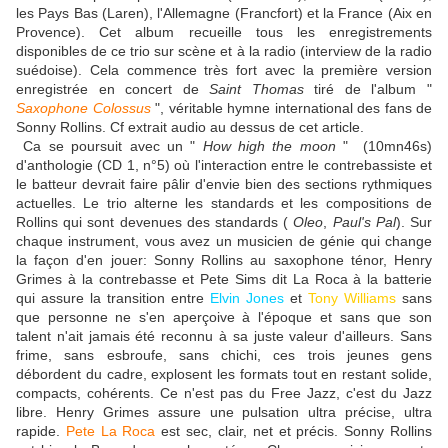
les Pays Bas (Laren), l'Allemagne (Francfort) et la France (Aix en
Provence). Cet album recueille tous les enregistrements
disponibles de ce trio sur scène et à la radio (interview de la radio
suédoise). Cela commence très fort avec la première version
enregistrée en concert de
Saint Thomas
tiré de l'album "
Saxophone Colossus
", véritable hymne international des fans de
Sonny Rollins. Cf extrait audio au dessus de cet article.
Ca se poursuit avec un "
How high the moon
" (10mn46s)
d'anthologie (CD 1, n°5) où l'interaction entre le contrebassiste et
le batteur devrait faire pâlir d'envie bien des sections rythmiques
actuelles. Le trio alterne les standards et les compositions de
Rollins qui sont devenues des standards (
Oleo
,
Paul's Pal
). Sur
chaque instrument, vous avez un musicien de génie qui change
la façon d'en jouer: Sonny Rollins au saxophone ténor, Henry
Grimes à la contrebasse et Pete Sims dit La Roca à la batterie
qui assure la transition entre
Elvin Jones
et
Tony Williams
sans
que personne ne s'en aperçoive à l'époque et sans que son
talent n'ait jamais été reconnu à sa juste valeur d'ailleurs. Sans
frime, sans esbroufe, sans chichi, ces trois jeunes gens
débordent du cadre, explosent les formats tout en restant solide,
compacts, cohérents. Ce n'est pas du Free Jazz, c'est du Jazz
libre. Henry Grimes assure une pulsation ultra précise, ultra
rapide.
Pete La Roca
est sec, clair, net et précis. Sonny Rollins