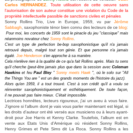
Carlos HERNANDEZ
.
Toute utilisation de cette oeuvre sans
l'autorisation de son auteur constitue une violation du Code de la
propriété intellectuelle passible de sanctions civiles et pénales
.
Sonny Rollins Trio, Live in Europe, 1959, vu par
Jérôme
Sabbagh
, saxophoniste ténor bien connu des lecteurs de ce
blog
:
Pour moi, les concerts de 1959 sont le pinacle du jeu
"classique" mais
néanmoins novateur chez
Sonny Rollins
.
C'est un type de perfection be-bop saxophonistique qu'il n'a
jamais
retrouvé depuis, malgré tout son génie. Et que
personne n'a jamais
égalé.
Joe Henderson
s'en approche à
sa manière.
Cela n'enlève rien à la qualité de ce qu'a
fait Rollins après. Mais tu sens
qu'il cherche (peut-être
jamais plus que dans la session avec
Coleman
Hawkins
et feu
Paul
Bley
"
Sonny meets Hawk
", où le solo sur "All
the Things You are " est un des grands
moments de l'histoire du jazz).
Alors qu'en 1959, il a tout
trouvé. C'est à son crédit qu'il a voulu se
réinventer
saxophonistiquement et esthétiquement. De toute façon,
il
ne pouvait pas faire mieux. C'était impossible
.
Lectrices honnêtes, lecteurs rigoureux, j'ai un aveu à vous faire.
J'ignore si l'album dont je vais vous parler maintenant est légal, si
les droits d'auteur ont été versés aux musiciens ou à leurs ayant-
droit pour Joe Harris et Kenny Clarke. Toutefois, l'album est en
vente aux Etats Unis d'Amérique où résident Sonny Rollins,
Henry Grimes et Pete Sims dit La Roca. Sonny Rollins a les